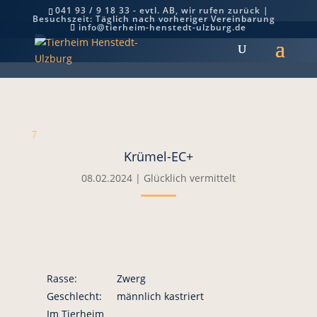
041 93 / 9 18 33 - evtl. AB, wir rufen zurück |
Besuchszeit: Täglich nach vorheriger Vereinbarung
Krümel-EC+
info@tierheim-henstedt-ulzburg.de
7
Krümel-EC+
08.02.2024
|
Glücklich vermittelt
Rasse:
Zwerg
Geschlecht:
männlich kastriert
Im Tierheim