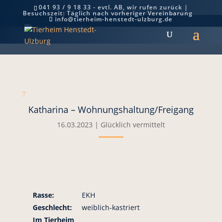
041 93 / 9 18 33 - evtl. AB, wir rufen zurück |
Besuchszeit: Täglich nach vorheriger Vereinbarung
Katharina – Wohnungshaltung/Freigang
info@tierheim-henstedt-ulzburg.de
7
Katharina – Wohnungshaltung/Freigang
16.03.2023
|
Glücklich vermittelt
Rasse:
EKH
Geschlecht:
weiblich-kastriert
Im Tierheim