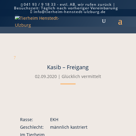
041 93 / 9 18 33 - evtl. AB, wir rufen zurück |
Besuchszeit: Täglich nach vorheriger Vereinbarung
Kasib – Freigang
info@tierheim-henstedt-ulzburg.de
7
Kasib – Freigang
02.09.2020
|
Glücklich vermittelt
Rasse:
EKH
Geschlecht:
männlich kastriert
Im Tierheim