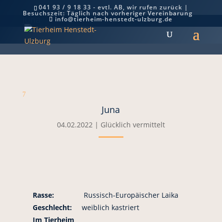
041 93 / 9 18 33 - evtl. AB, wir rufen zurück |
Besuchszeit: Täglich nach vorheriger Vereinbarung
Juna
info@tierheim-henstedt-ulzburg.de
7
Juna
04.02.2022
|
Glücklich vermittelt
Rasse:
Russisch-Europäischer Laika
Geschlecht:
weiblich kastriert
Im Tierheim