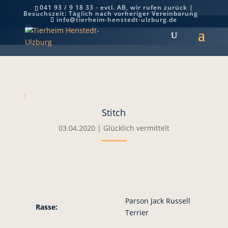
041 93 / 9 18 33 - evtl. AB, wir rufen zurück |
Besuchszeit: Täglich nach vorheriger Vereinbarung
Stitch
info@tierheim-henstedt-ulzburg.de
7
Stitch
03.04.2020
|
Glücklich vermittelt
Parson Jack Russell
Rasse:
Terrier