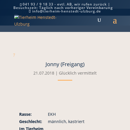
041 93 / 9 18 33 - evtl. AB, wir rufen zurück |
Besuchszeit: Täglich nach vorheriger Vereinbarung
Jonny (Freigang)
info@tierheim-henstedt-ulzburg.de
7
Jonny (Freigang)
21.07.2018
|
Glücklich vermittelt
Rasse:
EKH
Geschlecht:
männlich, kastriert
Im Tierheim