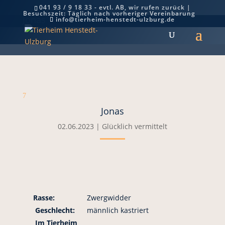
041 93 / 9 18 33 - evtl. AB, wir rufen zurück |
Besuchszeit: Täglich nach vorheriger Vereinbarung
Jonas
info@tierheim-henstedt-ulzburg.de
7
Jonas
02.06.2023
|
Glücklich vermittelt
Rasse:
Zwergwidder
Geschlecht:
männlich kastriert
Im Tierheim