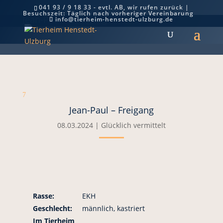
041 93 / 9 18 33 - evtl. AB, wir rufen zurück |
Besuchszeit: Täglich nach vorheriger Vereinbarung
Jean-Paul – Freigang
info@tierheim-henstedt-ulzburg.de
7
Jean-Paul – Freigang
08.03.2024
|
Glücklich vermittelt
Rasse:
EKH
Geschlecht:
männlich, kastriert
Im Tierheim