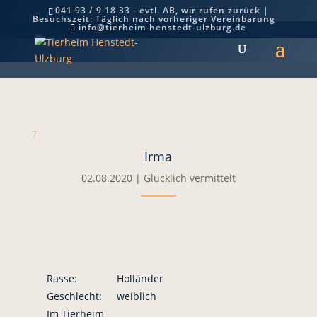
041 93 / 9 18 33 - evtl. AB, wir rufen zurück |
Besuchszeit: Täglich nach vorheriger Vereinbarung
Irma
info@tierheim-henstedt-ulzburg.de
7
Irma
02.08.2020
|
Glücklich vermittelt
Rasse:
Holländer
Geschlecht:
weiblich
Im Tierheim