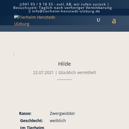
041 93 / 9 18 33 - evtl. AB, wir rufen zurück |
Besuchszeit: Täglich nach vorheriger Vereinbarung
Hilde
info@tierheim-henstedt-ulzburg.de
7
Hilde
22.07.2021
|
Glücklich vermittelt
Rasse:
Zwergwidder
Geschlecht:
weiblich
Im Tierheim