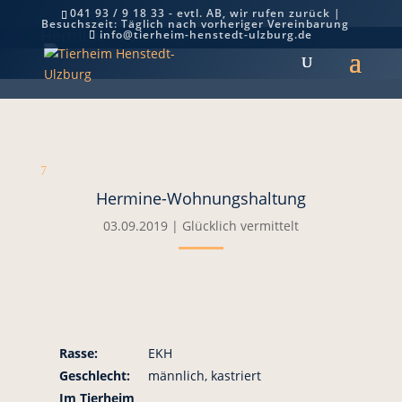
041 93 / 9 18 33 - evtl. AB, wir rufen zurück |
Besuchszeit: Täglich nach vorheriger Vereinbarung
Hermine-Wohnungshaltung
info@tierheim-henstedt-ulzburg.de
7
Hermine-Wohnungshaltung
03.09.2019
|
Glücklich vermittelt
Rasse:
EKH
Geschlecht:
männlich, kastriert
Im Tierheim