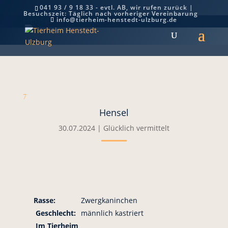
041 93 / 9 18 33 - evtl. AB, wir rufen zurück |
Besuchszeit: Täglich nach vorheriger Vereinbarung
Hensel
info@tierheim-henstedt-ulzburg.de
7
Hensel
30.07.2024
|
Glücklich vermittelt
Rasse:
Zwergkaninchen
Geschlecht:
männlich kastriert
Im Tierheim