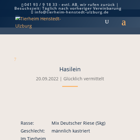
041 93 / 9 18 33 - evtl. AB, wir rufen zurück |
Besuchszeit: Täglich nach vorheriger Vereinbarung
Hasilein
info@tierheim-henstedt-ulzburg.de
7
Hasilein
20.09.2022
|
Glücklich vermittelt
Rasse:
Mix Deutscher Riese (5kg)
Geschlecht:
männlich kastriert
Im Tierheim