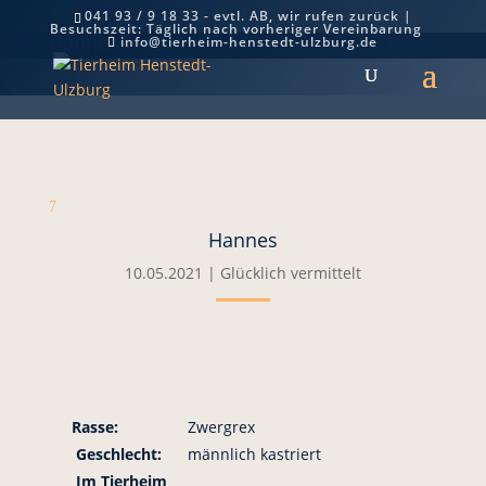
041 93 / 9 18 33 - evtl. AB, wir rufen zurück |
Besuchszeit: Täglich nach vorheriger Vereinbarung
Hannes
info@tierheim-henstedt-ulzburg.de
7
Hannes
10.05.2021
|
Glücklich vermittelt
Rasse:
Zwergrex
Geschlecht:
männlich kastriert
Im Tierheim