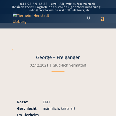
041 93 / 9 18 33 - evtl. AB, wir rufen zurück |
Besuchszeit: Täglich nach vorheriger Vereinbarung
George – Freigänger
info@tierheim-henstedt-ulzburg.de
7
George – Freigänger
02.12.2021
|
Glücklich vermittelt
Rasse:
EKH
Geschlecht:
männlich, kastriert
Im Tierheim