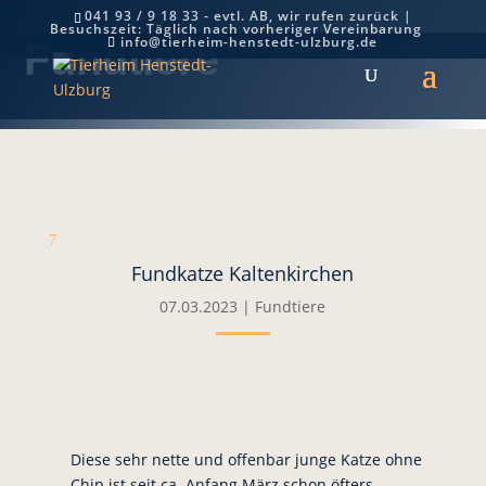
041 93 / 9 18 33 - evtl. AB, wir rufen zurück |
Besuchszeit: Täglich nach vorheriger Vereinbarung
info@tierheim-henstedt-ulzburg.de
Fundtiere
7
Fundkatze Kaltenkirchen
07.03.2023
|
Fundtiere
Diese sehr nette und offenbar junge Katze ohne
Chip ist seit ca. Anfang März schon öfters