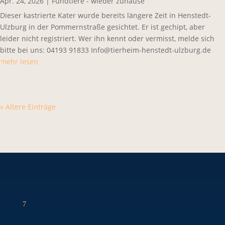
Apr. 24, 2026
|
Fundtiere - wieder zuhause
Dieser kastrierte Kater wurde bereits längere Zeit in Henstedt-
Ulzburg in der Pommernstraße gesichtet. Er ist gechipt, aber
leider nicht registriert. Wer ihn kennt oder vermisst, melde sich
bitte bei uns: 04193 91833 Info@tierheim-henstedt-ulzburg.de
mehr lesen
« Ältere Einträge
7