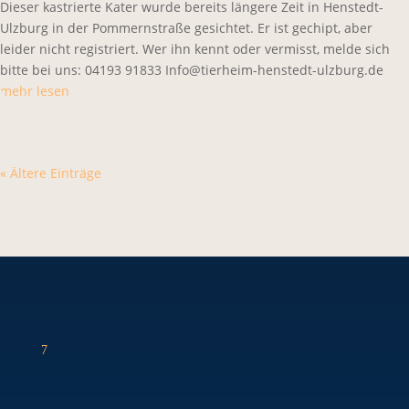
Dieser kastrierte Kater wurde bereits längere Zeit in Henstedt-
Ulzburg in der Pommernstraße gesichtet. Er ist gechipt, aber
leider nicht registriert. Wer ihn kennt oder vermisst, melde sich
bitte bei uns: 04193 91833 Info@tierheim-henstedt-ulzburg.de
mehr lesen
« Ältere Einträge
7