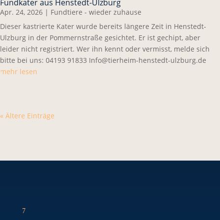
Fundkater aus Henstedt-Ulzburg
Apr. 24, 2026
|
Fundtiere - wieder zuhause
Dieser kastrierte Kater wurde bereits längere Zeit in Henstedt-
Ulzburg in der Pommernstraße gesichtet. Er ist gechipt, aber
leider nicht registriert. Wer ihn kennt oder vermisst, melde sich
bitte bei uns: 04193 91833 Info@tierheim-henstedt-ulzburg.de
mehr lesen
« Ältere Einträge
7