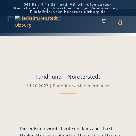
041 93 / 9 18 33 - evtl. AB, wir rufen zurück |
Besuchszeit: Täglich nach vorheriger Vereinbarung
info@tierheim-henstedt-ulzburg.de
Fundtiere
7
Fundhund – Nordterstedt
14.10.2023
|
Fundtiere - wieder zuhause
Dieser Boxer wurde heute im Rantzauer Forst,
Straße Pilzhagen gefunden. Männlich und hat ein