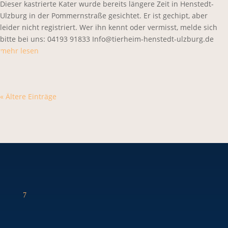
Dieser kastrierte Kater wurde bereits längere Zeit in Henstedt-
Ulzburg in der Pommernstraße gesichtet. Er ist gechipt, aber
leider nicht registriert. Wer ihn kennt oder vermisst, melde sich
bitte bei uns: 04193 91833 Info@tierheim-henstedt-ulzburg.de
mehr lesen
« Ältere Einträge
7