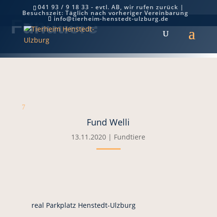
041 93 / 9 18 33 - evtl. AB, wir rufen zurück |
Besuchszeit: Täglich nach vorheriger Vereinbarung
info@tierheim-henstedt-ulzburg.de
Fundtiere
7
Fund Welli
13.11.2020
|
Fundtiere
real Parkplatz Henstedt-Ulzburg