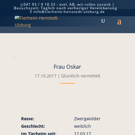
041 93 / 9 18 33 - evtl. AB, wir rufen zurück |
Besuchszeit: Täglich nach vorheriger Vereinbarung
Frau Oskar
info@tierheim-henstedt-ulzburg.de
7
Frau Oskar
17.10.2017
|
Glücklich vermittelt
Rasse:
Zwergwidder
Geschlecht:
weiblich
Im Tierheim seit:
12.03.17