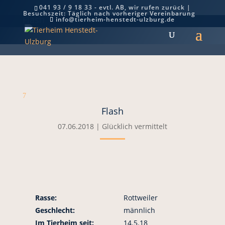
041 93 / 9 18 33 - evtl. AB, wir rufen zurück |
Besuchszeit: Täglich nach vorheriger Vereinbarung
Flash
info@tierheim-henstedt-ulzburg.de
7
Flash
07.06.2018
|
Glücklich vermittelt
Rasse:
Rottweiler
Geschlecht:
männlich
Im Tierheim seit:
14.5.18