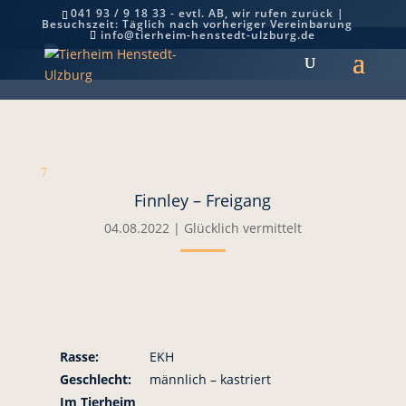
041 93 / 9 18 33 - evtl. AB, wir rufen zurück |
Besuchszeit: Täglich nach vorheriger Vereinbarung
Finnley – Freigang
info@tierheim-henstedt-ulzburg.de
7
Finnley – Freigang
04.08.2022
|
Glücklich vermittelt
Rasse:
EKH
Geschlecht:
männlich – kastriert
Im Tierheim