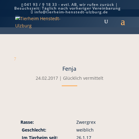
041 93 / 9 18 33 - evtl. AB, wir rufen zurück |
Besuchszeit: Täglich nach vorheriger Vereinbarung
Fenja
info@tierheim-henstedt-ulzburg.de
7
Fenja
24.02.2017
|
Glücklich vermittelt
Rasse:
Zwergrex
Geschlecht:
weiblich
Im Tierheim seit:
26.1.17