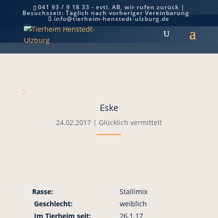
041 93 / 9 18 33 - evtl. AB, wir rufen zurück |
Besuchszeit: Täglich nach vorheriger Vereinbarung
Eske
info@tierheim-henstedt-ulzburg.de
7
Eske
24.02.2017
|
Glücklich vermittelt
Rasse:
Stallimix
Geschlecht:
weiblich
Im Tierheim seit:
26.1.17