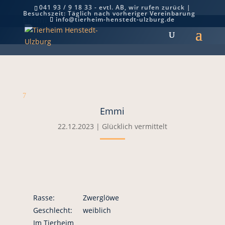
041 93 / 9 18 33 - evtl. AB, wir rufen zurück |
Besuchszeit: Täglich nach vorheriger Vereinbarung
Emmi
info@tierheim-henstedt-ulzburg.de
7
Emmi
22.12.2023
|
Glücklich vermittelt
Rasse:
Zwerglöwe
Geschlecht:
weiblich
Im Tierheim