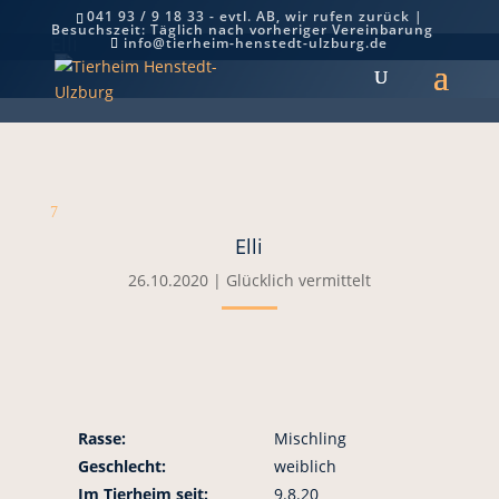
041 93 / 9 18 33 - evtl. AB, wir rufen zurück |
Besuchszeit: Täglich nach vorheriger Vereinbarung
Elli
info@tierheim-henstedt-ulzburg.de
7
Elli
26.10.2020
|
Glücklich vermittelt
Rasse:
Mischling
Geschlecht:
weiblich
Im Tierheim seit:
9.8.20