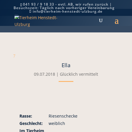
041 93 / 9 18 33 - evtl. AB, wir rufen zurück |
Besuchszeit: Täglich nach vorheriger Vereinbarung
Ella
info@tierheim-henstedt-ulzburg.de
7
Ella
09.07.2018
|
Glücklich vermittelt
Rasse:
Riesenschecke
Geschlecht:
weiblich
Im Tierheim