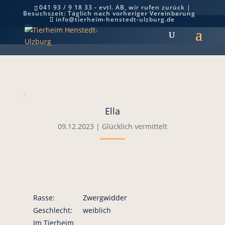
041 93 / 9 18 33 - evtl. AB, wir rufen zurück |
Besuchszeit: Täglich nach vorheriger Vereinbarung
Ella
info@tierheim-henstedt-ulzburg.de
7
Ella
09.12.2023
|
Glücklich vermittelt
Rasse:
Zwergwidder
Geschlecht:
weiblich
Im Tierheim