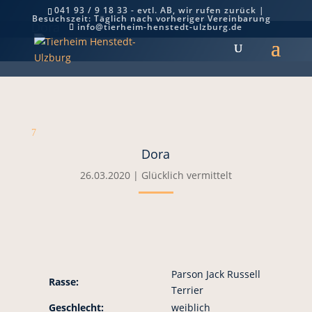
041 93 / 9 18 33 - evtl. AB, wir rufen zurück |
Besuchszeit: Täglich nach vorheriger Vereinbarung
Dora
info@tierheim-henstedt-ulzburg.de
7
Dora
26.03.2020
|
Glücklich vermittelt
Parson Jack Russell
Rasse:
Terrier
Geschlecht:
weiblich