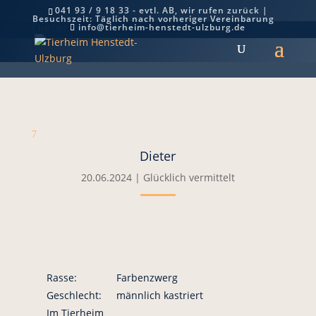
041 93 / 9 18 33 - evtl. AB, wir rufen zurück |
Besuchszeit: Täglich nach vorheriger Vereinbarung
Dieter
info@tierheim-henstedt-ulzburg.de
7
Dieter
20.06.2024
|
Glücklich vermittelt
Rasse:
Farbenzwerg
Geschlecht:
männlich kastriert
Im Tierheim