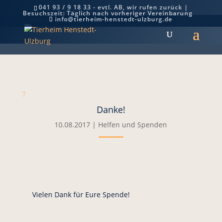
041 93 / 9 18 33 - evtl. AB, wir rufen zurück |
Besuchszeit: Täglich nach vorheriger Vereinbarung
Danke!
info@tierheim-henstedt-ulzburg.de
7
Danke!
10.08.2017
|
Helfen und Spenden
Vielen Dank für Eure Spende!