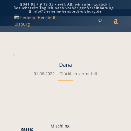
041 93 / 9 18 33 - evtl. AB, wir rufen zurück |
Besuchszeit: Täglich nach vorheriger Vereinbarung
Dana
info@tierheim-henstedt-ulzburg.de
7
Dana
01.06.2022
|
Glücklich vermittelt
Mischling,
Rasse: