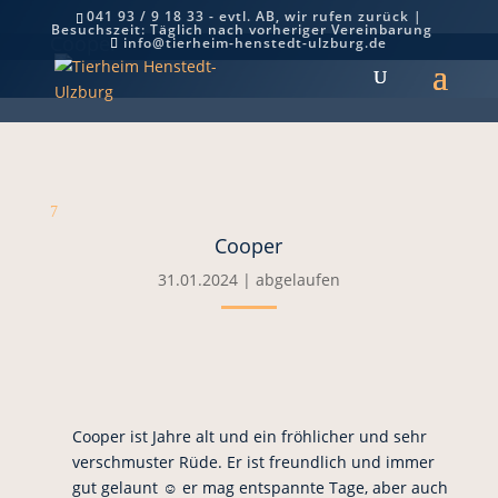
041 93 / 9 18 33 - evtl. AB, wir rufen zurück |
Besuchszeit: Täglich nach vorheriger Vereinbarung
Cooper
info@tierheim-henstedt-ulzburg.de
7
Cooper
31.01.2024
|
abgelaufen
Cooper ist Jahre alt und ein fröhlicher und sehr
verschmuster Rüde. Er ist freundlich und immer
gut gelaunt ☺️ er mag entspannte Tage, aber auch