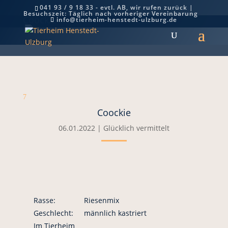
041 93 / 9 18 33 - evtl. AB, wir rufen zurück |
Besuchszeit: Täglich nach vorheriger Vereinbarung
Coockie
info@tierheim-henstedt-ulzburg.de
7
Coockie
06.01.2022
|
Glücklich vermittelt
Rasse:
Riesenmix
Geschlecht:
männlich kastriert
Im Tierheim