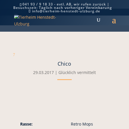
041 93 / 9 18 33 - evtl. AB, wir rufen zurück |
Besuchszeit: Täglich nach vorheriger Vereinbarung
Chico
info@tierheim-henstedt-ulzburg.de
7
Chico
29.03.2017
|
Glücklich vermittelt
Rasse:
Retro Mops