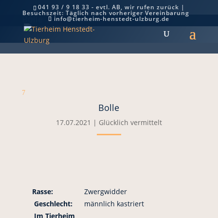
041 93 / 9 18 33 - evtl. AB, wir rufen zurück |
Besuchszeit: Täglich nach vorheriger Vereinbarung
Bolle
info@tierheim-henstedt-ulzburg.de
7
Bolle
17.07.2021
|
Glücklich vermittelt
Rasse:
Zwergwidder
Geschlecht:
männlich kastriert
Im Tierheim