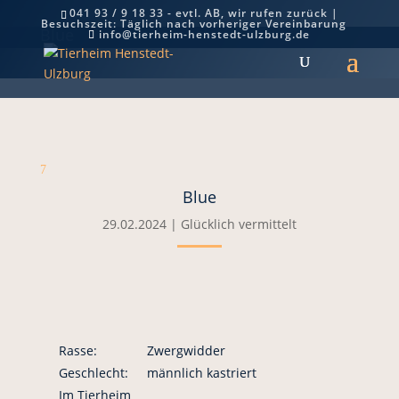
041 93 / 9 18 33 - evtl. AB, wir rufen zurück |
Besuchszeit: Täglich nach vorheriger Vereinbarung
Blue
info@tierheim-henstedt-ulzburg.de
7
Blue
29.02.2024
|
Glücklich vermittelt
Rasse:
Zwergwidder
Geschlecht:
männlich kastriert
Im Tierheim