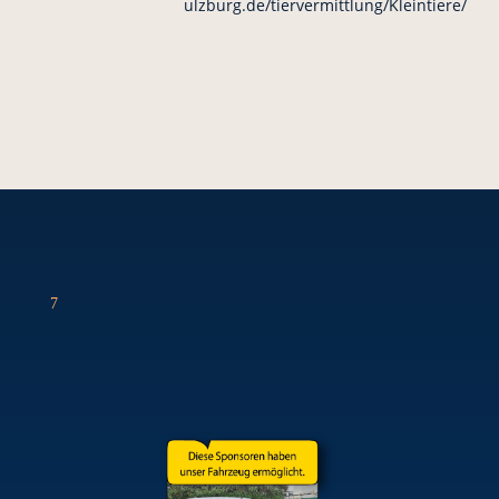
ulzburg.de/tiervermittlung/Kleintiere/
7