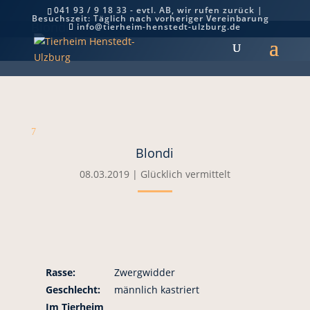
041 93 / 9 18 33 - evtl. AB, wir rufen zurück |
Besuchszeit: Täglich nach vorheriger Vereinbarung
Blondi
info@tierheim-henstedt-ulzburg.de
7
Blondi
08.03.2019
|
Glücklich vermittelt
Rasse:
Zwergwidder
Geschlecht:
männlich kastriert
Im Tierheim