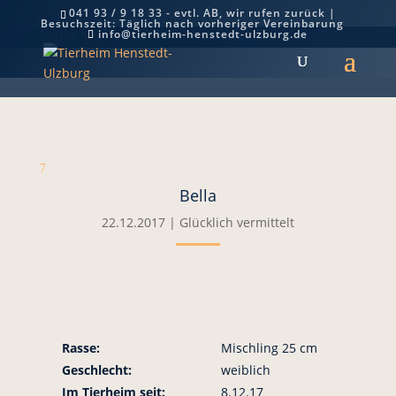
041 93 / 9 18 33 - evtl. AB, wir rufen zurück |
Besuchszeit: Täglich nach vorheriger Vereinbarung
Bella
info@tierheim-henstedt-ulzburg.de
7
Bella
22.12.2017
|
Glücklich vermittelt
Rasse:
Mischling 25 cm
Geschlecht:
weiblich
Im Tierheim seit:
8.12.17