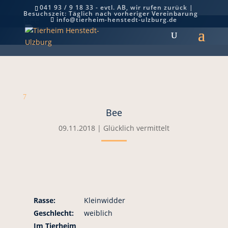
041 93 / 9 18 33 - evtl. AB, wir rufen zurück |
Besuchszeit: Täglich nach vorheriger Vereinbarung
Bee
info@tierheim-henstedt-ulzburg.de
7
Bee
09.11.2018
|
Glücklich vermittelt
Rasse:
Kleinwidder
Geschlecht:
weiblich
Im Tierheim