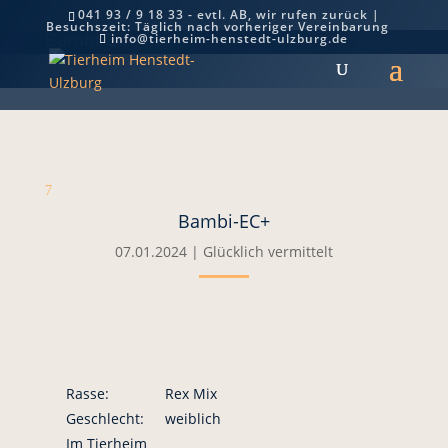
041 93 / 9 18 33 - evtl. AB, wir rufen zurück |
Besuchszeit: Täglich nach vorheriger Vereinbarung
Bambi-EC+
info@tierheim-henstedt-ulzburg.de
7
Bambi-EC+
07.01.2024
|
Glücklich vermittelt
Rasse:
Rex Mix
Geschlecht:
weiblich
Im Tierheim