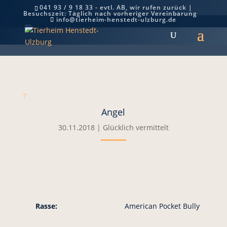
041 93 / 9 18 33 - evtl. AB, wir rufen zurück |
Besuchszeit: Täglich nach vorheriger Vereinbarung
Angel
info@tierheim-henstedt-ulzburg.de
7
Angel
30.11.2018
|
Glücklich vermittelt
Rasse:
American Pocket Bully