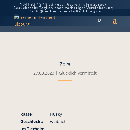
041 93 / 9 18 33 - evtl. AB, wir rufen zurück |
Besuchszeit: Täglich nach vorheriger Vereinbarung
Zora
info@tierheim-henstedt-ulzburg.de
7
Zora
27.03.2023
|
Glücklich vermittelt
Rasse:
Husky
Geschlecht:
weiblich
Im Tierheim