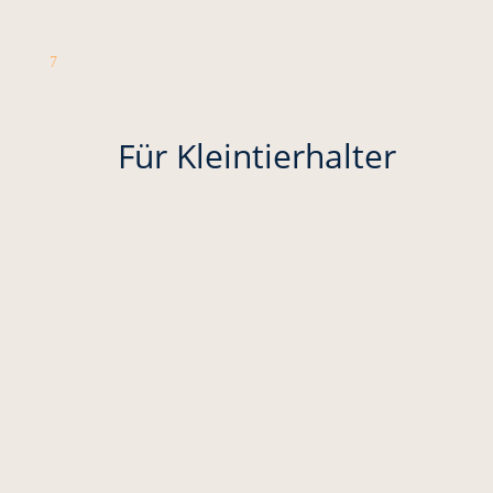
7
Für Kleintierhalter
Beitrag von noa4 vom 01.08.2017
https://youtu.be/rXSO7PGeS58