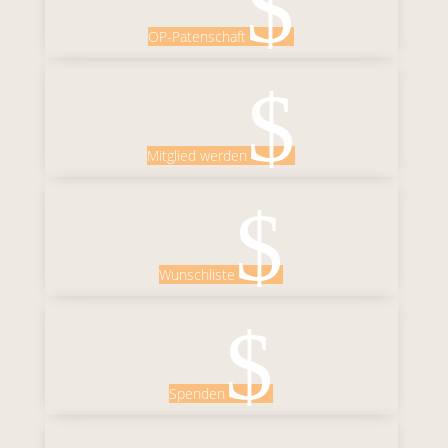
$
OP-Patenschaft
$
Mitglied werden
$
Wunschliste
$
Spenden