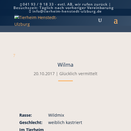
041 93 / 9 18 33 - evtl. AB, wir rufen zurück |
Besuchszeit: Täglich nach vorheriger Vereinbarung
Wilma
info@tierheim-henstedt-ulzburg.de
7
Wilma
20.10.2017
|
Glücklich vermittelt
Rasse:
Wildmix
Geschlecht:
weiblich kastriert
Im Tierheim