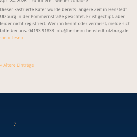
Apr. 24, 2026
|
Fundtiere - wieder zuhause
Dieser kastrierte Kater wurde bereits längere Zeit in Henstedt-
Ulzburg in der Pommernstraße gesichtet. Er ist gechipt, aber
leider nicht registriert. Wer ihn kennt oder vermisst, melde sich
bitte bei uns: 04193 91833 Info@tierheim-henstedt-ulzburg.de
mehr lesen
« Ältere Einträge
7