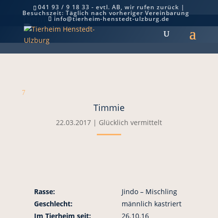
041 93 / 9 18 33 - evtl. AB, wir rufen zurück |
Besuchszeit: Täglich nach vorheriger Vereinbarung
Timmie
info@tierheim-henstedt-ulzburg.de
7
Timmie
22.03.2017
|
Glücklich vermittelt
Rasse:
Jindo – Mischling
Geschlecht:
männlich kastriert
Im Tierheim seit:
26.10.16