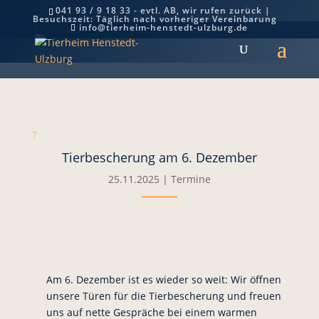
041 93 / 9 18 33 - evtl. AB, wir rufen zurück |
Besuchszeit: Täglich nach vorheriger Vereinbarung
Tierbescherung am 6. Dezember
info@tierheim-henstedt-ulzburg.de
7
Tierbescherung am 6. Dezember
25.11.2025
|
Termine
Am 6. Dezember ist es wieder so weit: Wir öffnen
unsere Türen für die Tierbescherung und freuen
uns auf nette Gespräche bei einem warmen