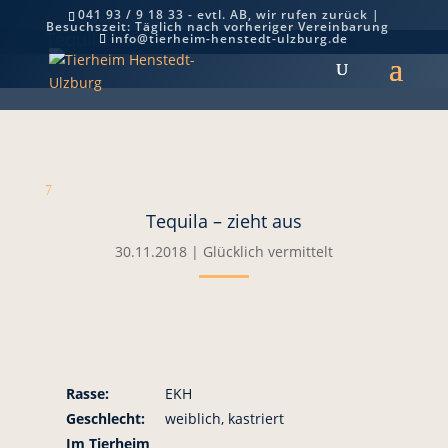
041 93 / 9 18 33 - evtl. AB, wir rufen zurück |
Besuchszeit: Täglich nach vorheriger Vereinbarung
Tequila – zieht aus
info@tierheim-henstedt-ulzburg.de
7
Tequila – zieht aus
30.11.2018
|
Glücklich vermittelt
Rasse:
EKH
Geschlecht:
weiblich, kastriert
Im Tierheim